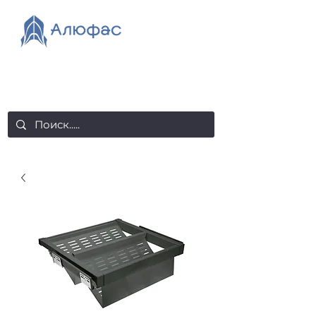
salealufas@gmail.com
+375 (29) 558 88 20