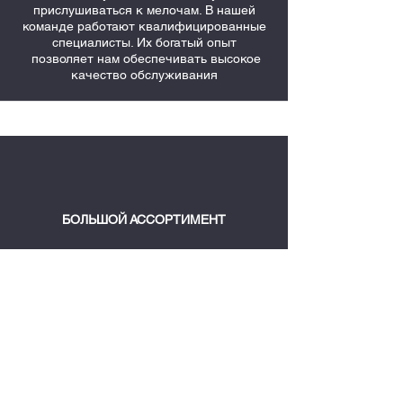
прислушиваться к мелочам. В нашей
команде работают квалифицированные
специалисты. Их богатый опыт
позволяет нам обеспечивать высокое
качество обслуживания
БОЛЬШОЙ АССОРТИМЕНТ
Так как мы специализируемся на
определённой продукции, то это даёт
нам преимущество совершенствования в
узкой нише