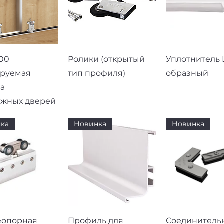
рый просмотр
Быстрый просмотр
Быстрый про
00
Ролики (открытый
Уплотнитель L
ируемая
тип профиля)
образный
а
ижных дверей
ка
Новинка
Новинка
рый просмотр
Быстрый просмотр
Быстрый про
еопорная
Профиль для
Соединитель