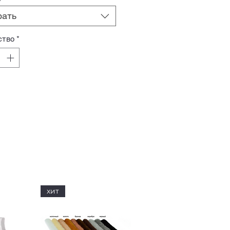
рать
ство
*
хит