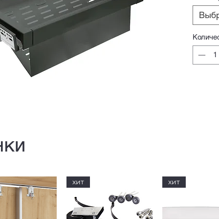
Выб
Количе
нки
хит
хит