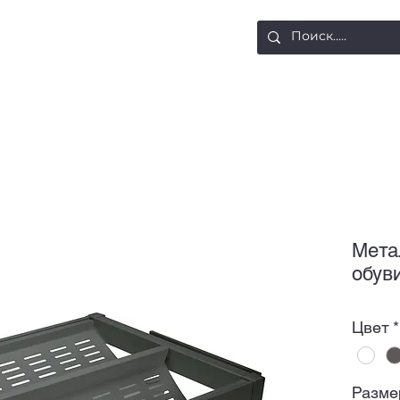
ости
Доставка и оплата
Контакты
Мета
обув
Цвет
*
Разме