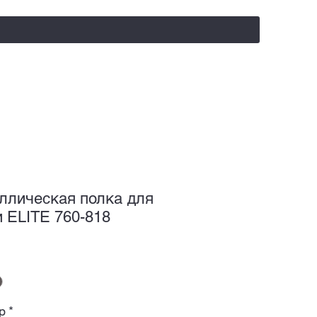
salealufas@gmail.com
+375 (29) 558 88 20
ллическая полка для
и ELITE 760-818
р
*