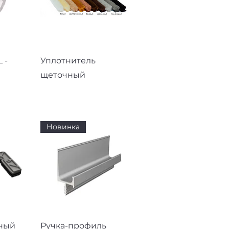
смотр
Быстрый просмотр
 -
Уплотнитель
щеточный
Новинка
смотр
Быстрый просмотр
ный
Ручка-профиль