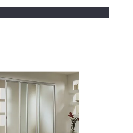
salealufas@gmail.com
+375 (29) 558 88 20
Стекло
сатинированное