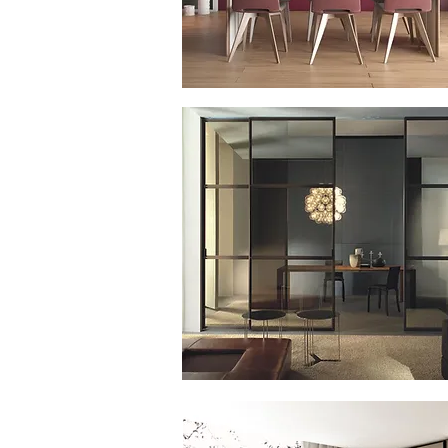
Стекло тонированное
прозрачное