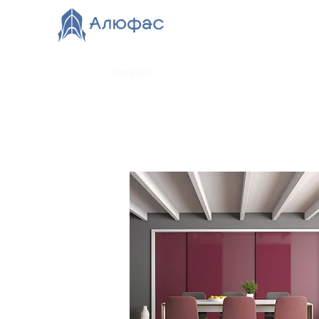
Главная
Каталог
О компании
Видео
Нов
Стекло крашенное
матовое
(сатинированное)