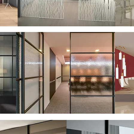
 /
Стекло узорчатое
катанное