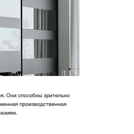
ркало
рованное
я. Они способны зрительно
еменная производственная
разием.