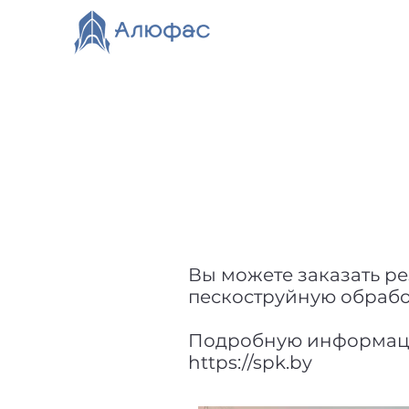
Главная
Каталог
О компании
Видео
Нов
Вы можете заказать рез
пескоструйную обработ
Подробную информацию 
https://spk.by