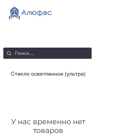
salealufas@gmail.com
+375 (29) 558 88 20
Стекло осветленное (ультра)
У нас временно нет
товаров