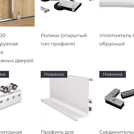
рый просмотр
Быстрый просмотр
Быстрый про
00
Ролики (открытый
Уплотнитель L
ируемая
тип профиля)
образный
а
ижных дверей
ка
Новинка
Новинка
рый просмотр
Быстрый просмотр
Быстрый про
еопорная
Профиль для
Соединитель