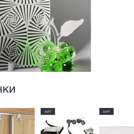
нки
хит
хит