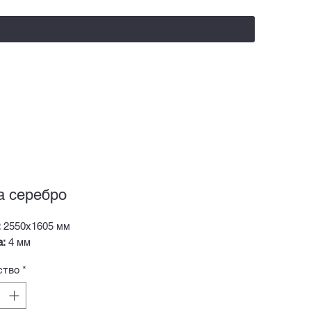
salealufas@gmail.com
+375 (29) 558 88 20
а серебро
:
2550х1605 мм
а:
4 мм
ство
*