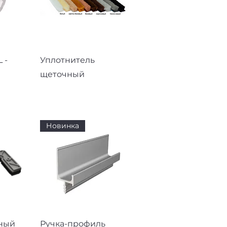
смотр
Быстрый просмотр
 -
Уплотнитель
щеточный
Новинка
смотр
Быстрый просмотр
ный
Ручка-профиль