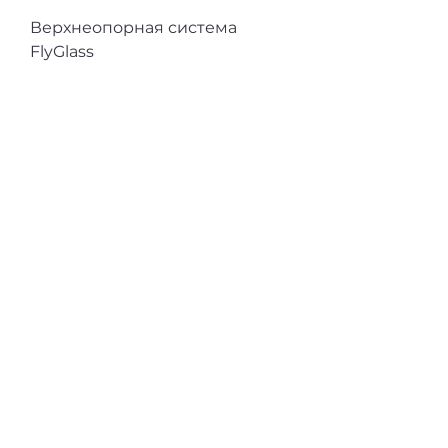
Верхнеопорная система
FlyGlass
Новинка
Профиль для кухонных баз
Gola L-образный
Новинка