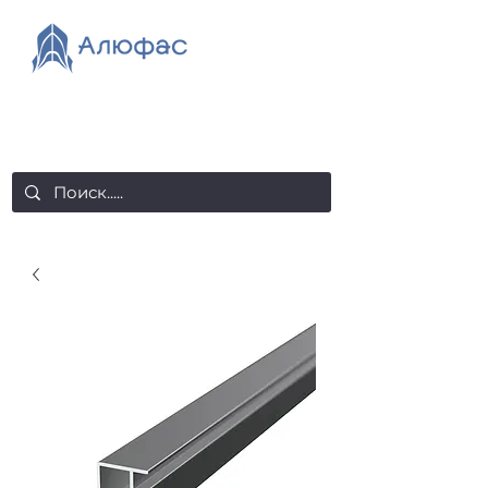
salealufas@gmail.com
+375 (29) 558 88 20