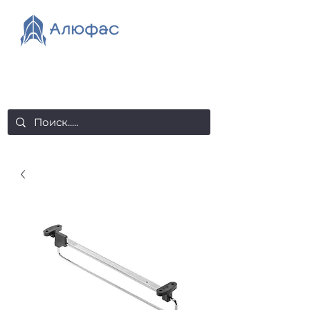
salealufas@gmail.com
+375 (29) 558 88 20