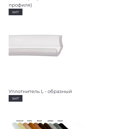
профиля)
хит
Уплотнитель L - образный
хит