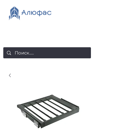
salealufas@gmail.com
+375 (29) 558 88 20