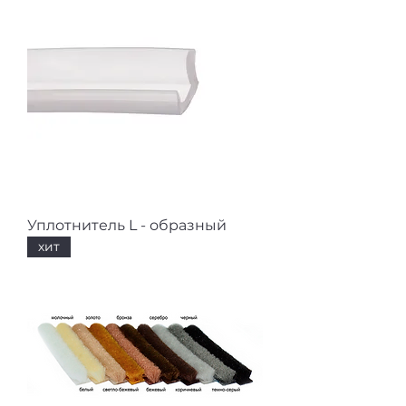
Уплотнитель L - образный
хит