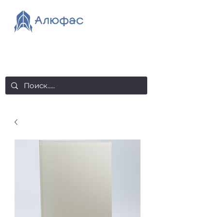
salealufas@gmail.com
+375 (29) 558 88 20