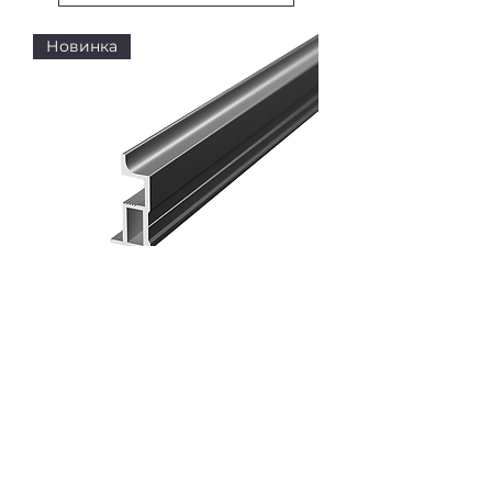
Новинка
Профиль вертикальный узкий
АЛ-064
ЧТПУП "Алюфас"