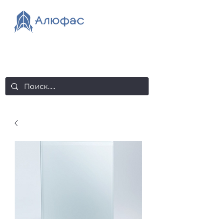
salealufas@gmail.com
+375 (29) 558 88 20