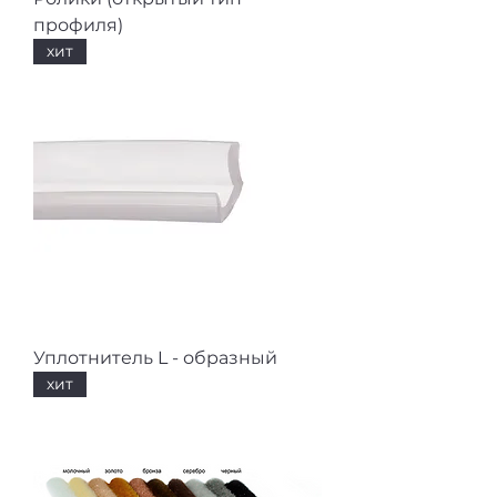
профиля)
хит
Уплотнитель L - образный
хит