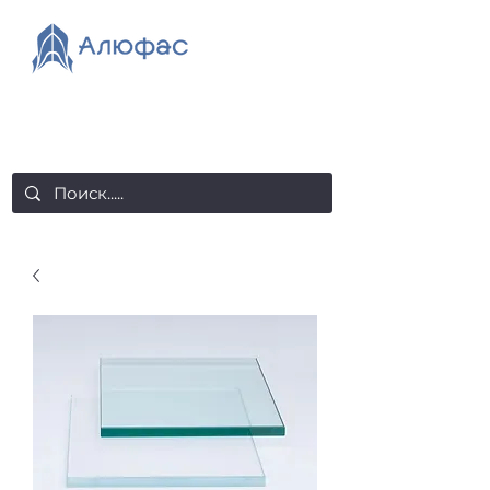
salealufas@gmail.com
+375 (29) 558 88 20