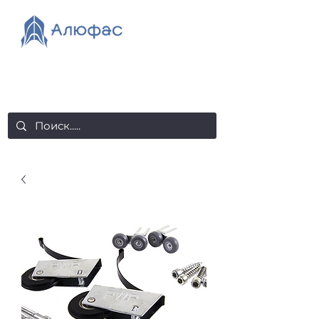
salealufas@gmail.com
+375 (29) 558 88 20