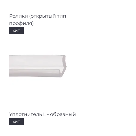
Ролики (открытый тип
профиля)
хит
Уплотнитель L - образный
хит