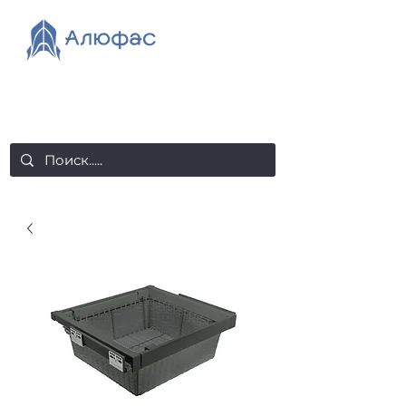
salealufas@gmail.com
+375 (29) 558 88 20