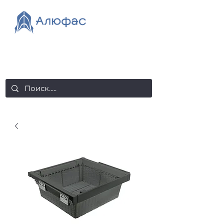
salealufas@gmail.com
+375 (29) 558 88 20