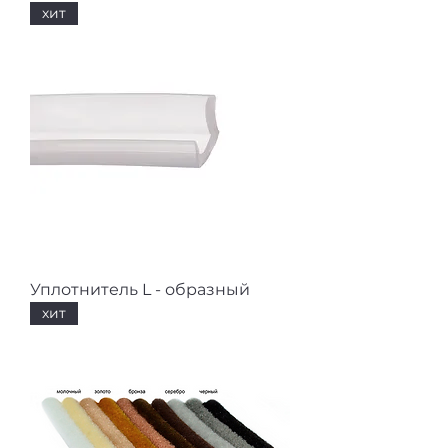
хит
Уплотнитель L - образный
хит