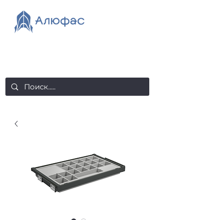
salealufas@gmail.com
+375 (29) 558 88 20