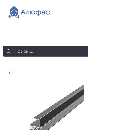
salealufas@gmail.com
+375 (29) 558 88 20