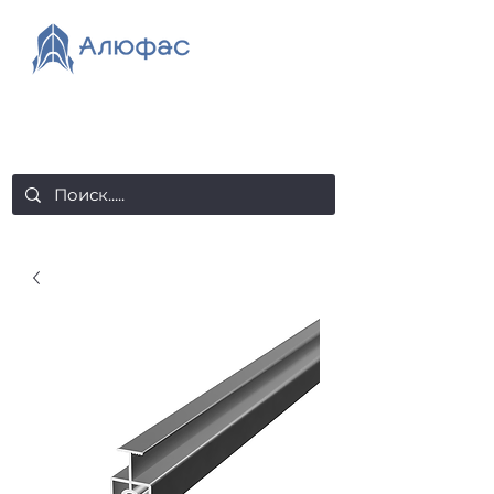
salealufas@gmail.com
+375 (29) 558 88 20