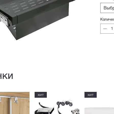
Выб
Количе
нки
хит
хит