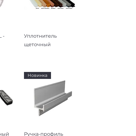
смотр
Быстрый просмотр
 -
Уплотнитель
щеточный
Новинка
смотр
Быстрый просмотр
ный
Ручка-профиль