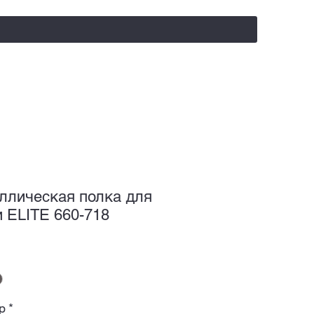
salealufas@gmail.com
+375 (29) 558 88 20
ллическая полка для
и ELITE 660-718
р
*