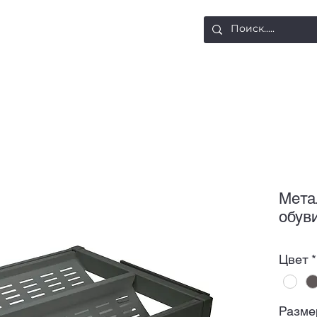
ости
Доставка и оплата
Контакты
Мета
обув
Цвет
*
Разме