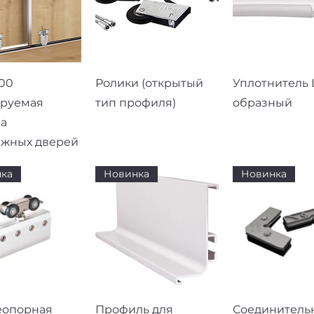
рый просмотр
Быстрый просмотр
Быстрый про
00
Ролики (открытый
Уплотнитель L
ируемая
тип профиля)
образный
а
ижных дверей
ка
Новинка
Новинка
рый просмотр
Быстрый просмотр
Быстрый про
еопорная
Профиль для
Соединитель