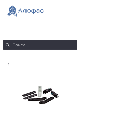
salealufas@gmail.com
+375 (29) 558 88 20