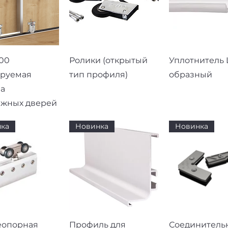
рый просмотр
Быстрый просмотр
Быстрый про
00
Ролики (открытый
Уплотнитель L
ируемая
тип профиля)
образный
а
ижных дверей
ка
Новинка
Новинка
рый просмотр
Быстрый просмотр
Быстрый про
еопорная
Профиль для
Соединитель