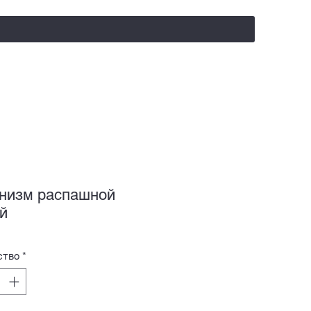
salealufas@gmail.com
+375 (29) 558 88 20
низм распашной
й
ство
*