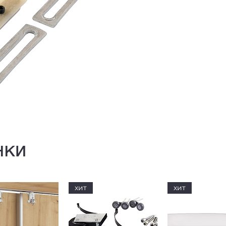
нки
хит
хит