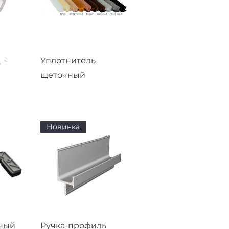
смотр
Быстрый просмотр
 -
Уплотнитель
щеточный
Новинка
смотр
Быстрый просмотр
ный
Ручка-профиль