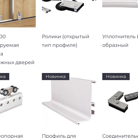
рый просмотр
Быстрый просмотр
Быстрый про
00
Ролики (открытый
Уплотнитель L
ируемая
тип профиля)
образный
а
ижных дверей
ка
Новинка
Новинка
рый просмотр
Быстрый просмотр
Быстрый про
еопорная
Профиль для
Соединитель