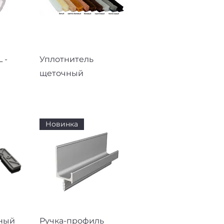
смотр
Быстрый просмотр
 -
Уплотнитель
щеточный
Новинка
смотр
Быстрый просмотр
ный
Ручка-профиль