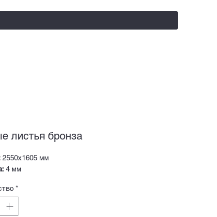
salealufas@gmail.com
+375 (29) 558 88 20
е листья бронза
:
2550х1605 мм
а:
4 мм
ство
*