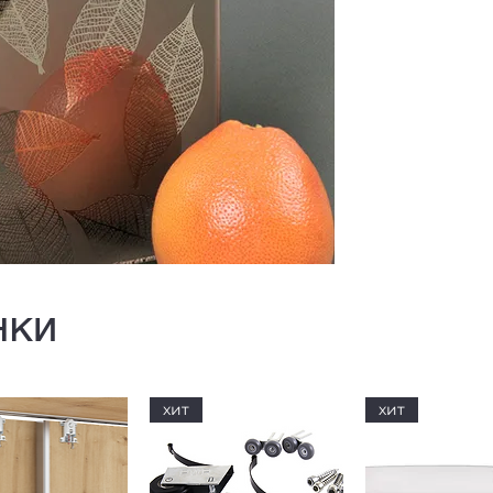
нки
хит
хит