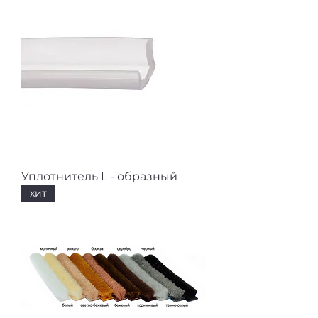
Уплотнитель L - образный
хит