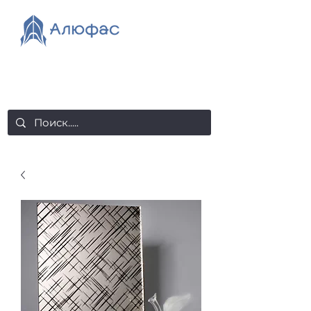
salealufas@gmail.com
+375 (29) 558 88 20