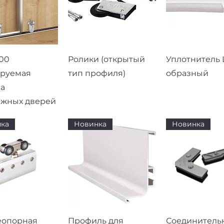
рый просмотр
Быстрый просмотр
Быстрый про
00
Ролики (открытый
Уплотнитель L
ируемая
тип профиля)
образный
а
ижных дверей
ка
Новинка
Новинка
рый просмотр
Быстрый просмотр
Быстрый про
еопорная
Профиль для
Соединитель