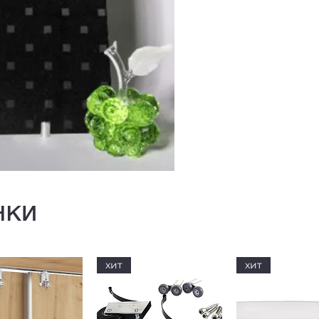
нки
хит
хит