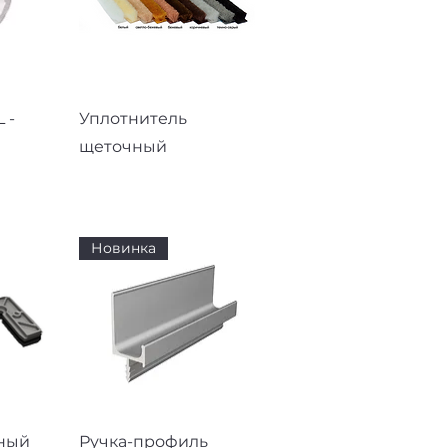
смотр
Быстрый просмотр
 -
Уплотнитель
щеточный
Новинка
смотр
Быстрый просмотр
ный
Ручка-профиль