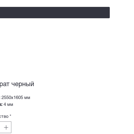
salealufas@gmail.com
+375 (29) 558 88 20
рат черный
:
2550х1605 мм
а:
4 мм
ство
*