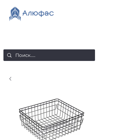
salealufas@gmail.com
+375 (29) 558 88 20