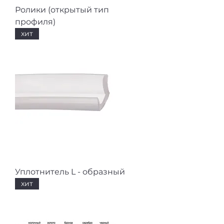
Ролики (открытый тип
профиля)
хит
Уплотнитель L - образный
хит