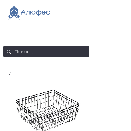
salealufas@gmail.com
+375 (29) 558 88 20