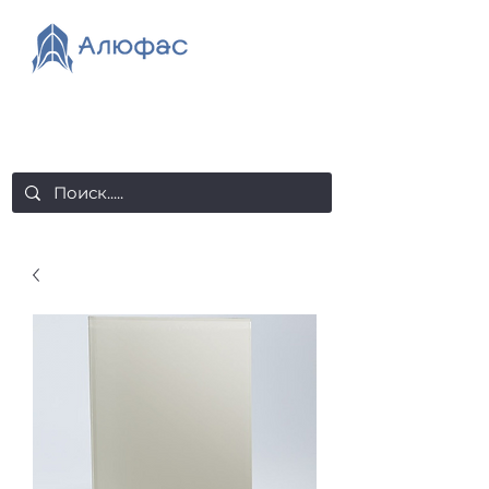
salealufas@gmail.com
+375 (29) 558 88 20