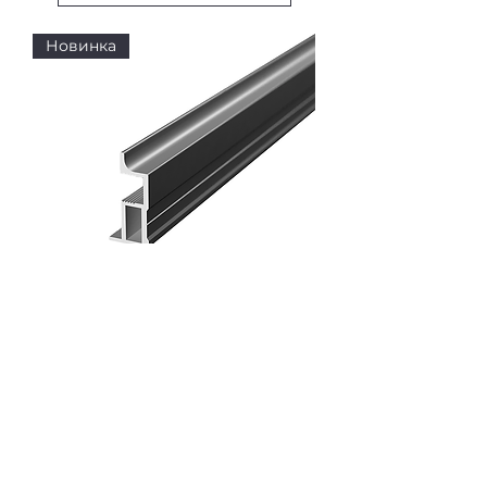
Новинка
Профиль вертикальный узкий
АЛ-064
ЧТПУП "Алюфас"