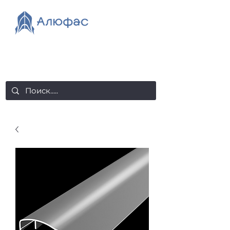
salealufas@gmail.com
+375 (29) 558 88 20