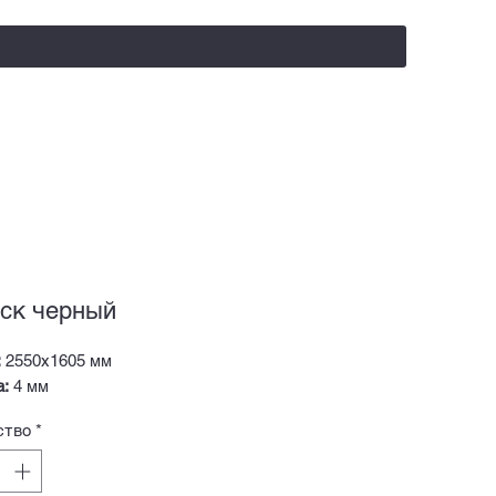
salealufas@gmail.com
+375 (29) 558 88 20
ск черный
:
2550х1605 мм
а:
4 мм
ство
*