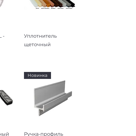
смотр
Быстрый просмотр
 -
Уплотнитель
щеточный
Новинка
смотр
Быстрый просмотр
ный
Ручка-профиль