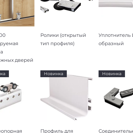
рый просмотр
Быстрый просмотр
Быстрый про
00
Ролики (открытый
Уплотнитель L
ируемая
тип профиля)
образный
а
ижных дверей
ка
Новинка
Новинка
рый просмотр
Быстрый просмотр
Быстрый про
еопорная
Профиль для
Соединитель