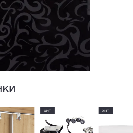
нки
хит
хит