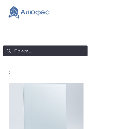
salealufas@gmail.com
+375 (29) 558 88 20