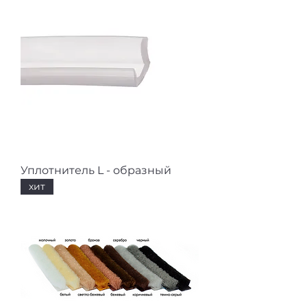
Уплотнитель L - образный
хит