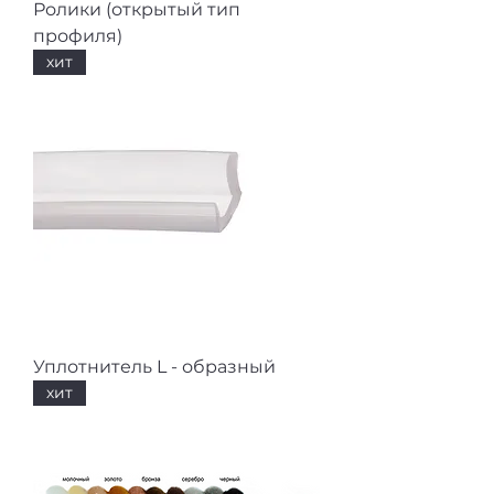
Ролики (открытый тип
профиля)
хит
Уплотнитель L - образный
хит