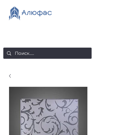
salealufas@gmail.com
+375 (29) 558 88 20