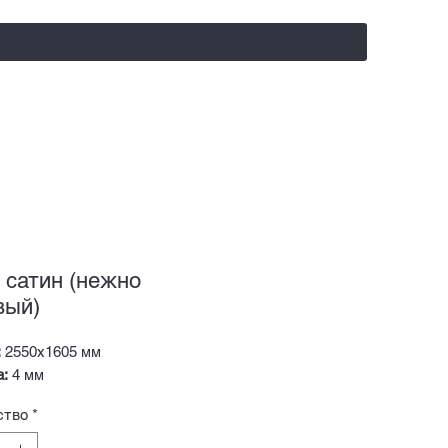
salealufas@gmail.com
+375 (29) 558 88 20
 сатин (нежно
вый)
:
2550х1605 мм
а:
4 мм
ство
*