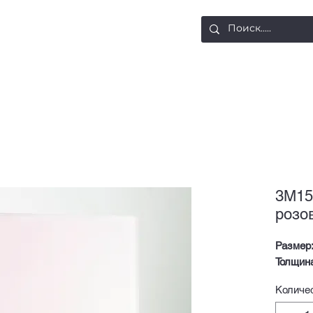
ости
Доставка и оплата
Контакты
3М15
розо
Размер
Толщин
Количе