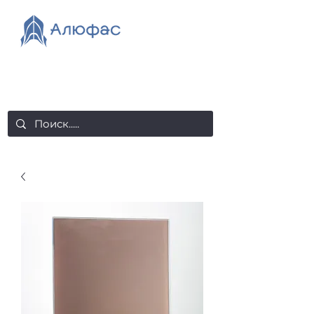
salealufas@gmail.com
+375 (29) 558 88 20