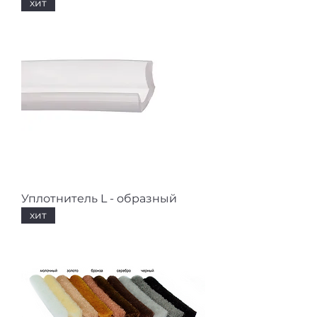
хит
Уплотнитель L - образный
хит