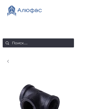
salealufas@gmail.com
+375 (29) 558 88 20