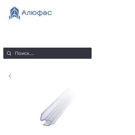
salealufas@gmail.com
+375 (29) 558 88 20