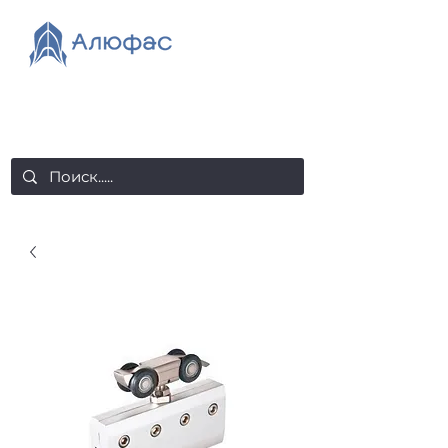
salealufas@gmail.com
+375 (29) 558 88 20