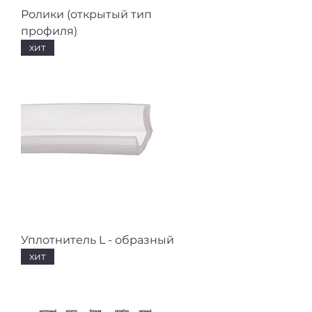
Ролики (открытый тип
профиля)
хит
Уплотнитель L - образный
хит