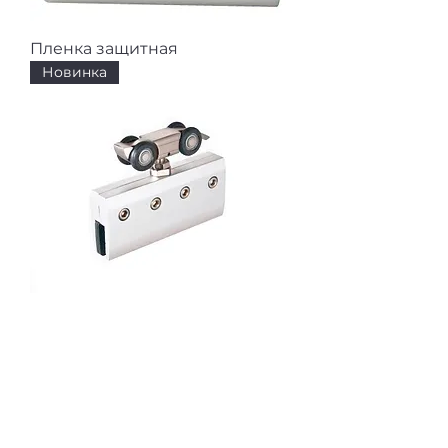
Пленка защитная
Новинка
Верхнеопорная система
FlyGlass
Новинка