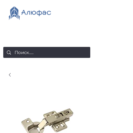
salealufas@gmail.com
+375 (29) 558 88 20