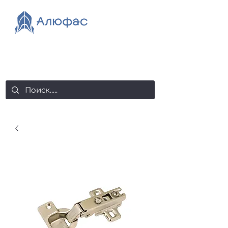
salealufas@gmail.com
+375 (29) 558 88 20