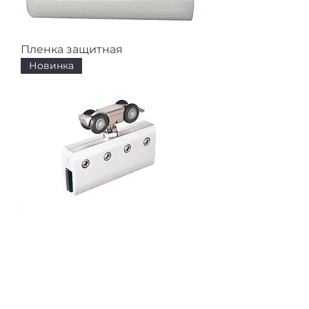
Пленка защитная
Новинка
Верхнеопорная система
FlyGlass
Новинка