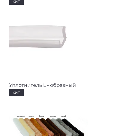
хит
Уплотнитель L - образный
хит