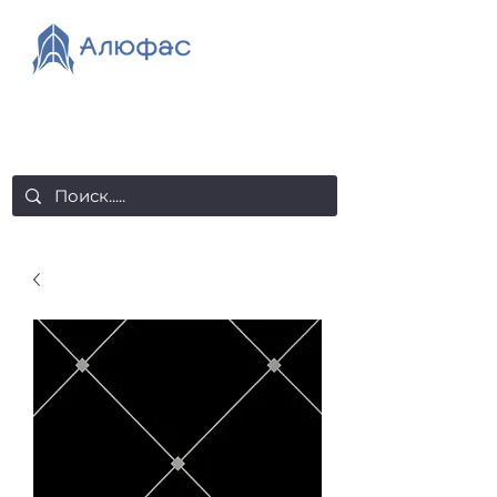
salealufas@gmail.com
+375 (29) 558 88 20