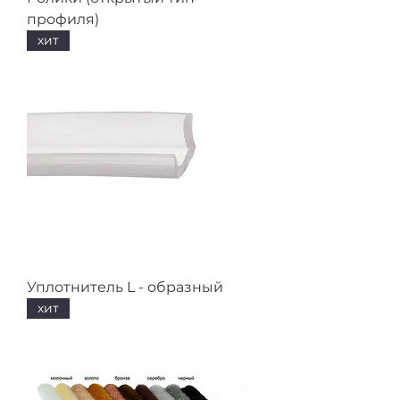
профиля)
хит
Уплотнитель L - образный
хит