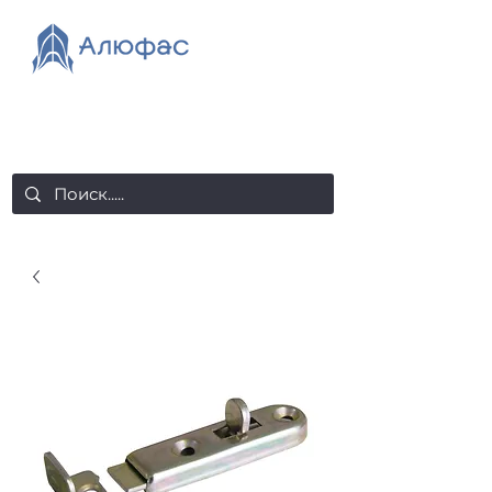
salealufas@gmail.com
+375 (29) 558 88 20