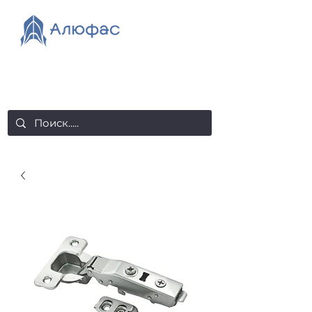
salealufas@gmail.com
+375 (29) 558 88 20