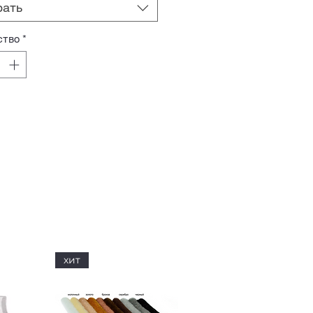
рать
ство
*
хит