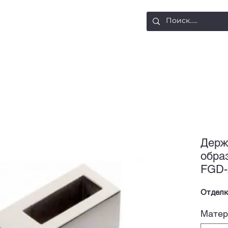
ости
Доставка и оплата
Контакты
Держ
обра
FGD-
Отделк
Матер