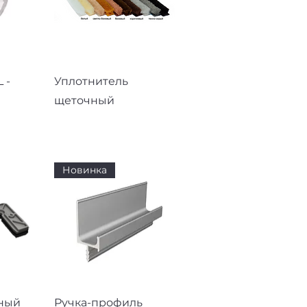
смотр
Быстрый просмотр
 -
Уплотнитель
щеточный
Новинка
смотр
Быстрый просмотр
ный
Ручка-профиль