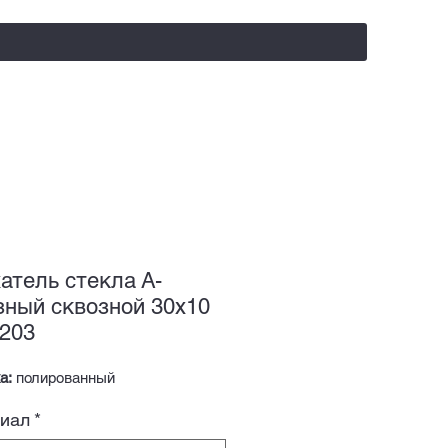
salealufas@gmail.com
+375 (29) 558 88 20
атель стекла А-
зный сквозной 30х10
203
а:
полированный
иал
*