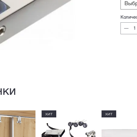
Выб
Количе
нки
хит
хит