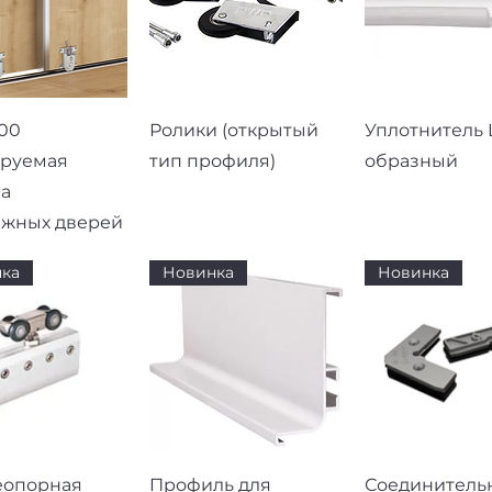
рый просмотр
Быстрый просмотр
Быстрый про
00
Ролики (открытый
Уплотнитель L
ируемая
тип профиля)
образный
а
ижных дверей
ка
Новинка
Новинка
рый просмотр
Быстрый просмотр
Быстрый про
еопорная
Профиль для
Соединитель