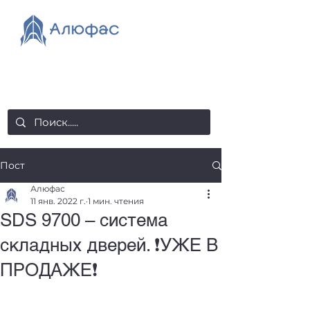
salealufas@gmail.com
+375 (29) 558 88 20
Пост
Алюфас
11 янв. 2022 г.
1 мин. чтения
SDS 9700 – система
складных дверей. ❗️УЖЕ В
ПРОДАЖЕ❗️