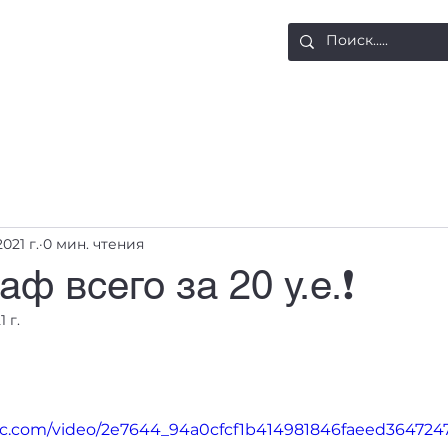
ости
Доставка и оплата
Контакты
021 г.
0 мин. чтения
аф всего за 20 у.е.❗
1 г.
atic.com/video/2e7644_94a0cfcf1b414981846faeed364724