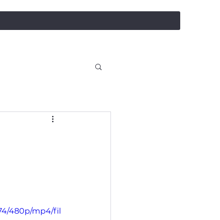
salealufas@gmail.com
+375 (29) 558 88 20
74/480p/mp4/fil