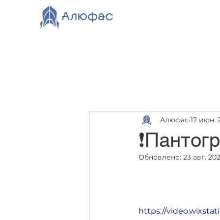
Главная
Каталог
О компании
Видео
Нов
Алюфас
17 июн. 2
❗Пантогр
Обновлено:
23 авг. 202
https://video.wixst