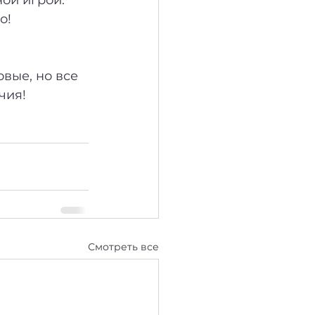
о!
вые, но все 
чия!
Смотреть все