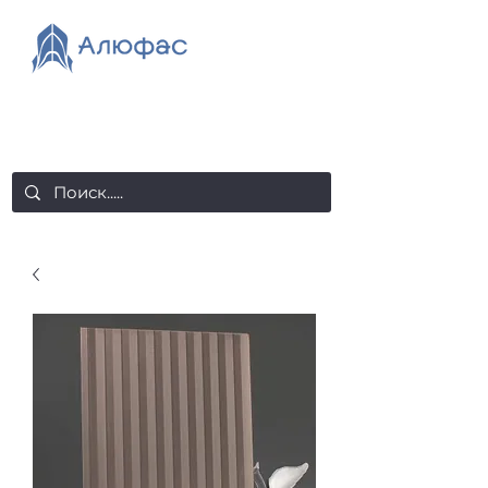
salealufas@gmail.com
+375 (29) 558 88 20