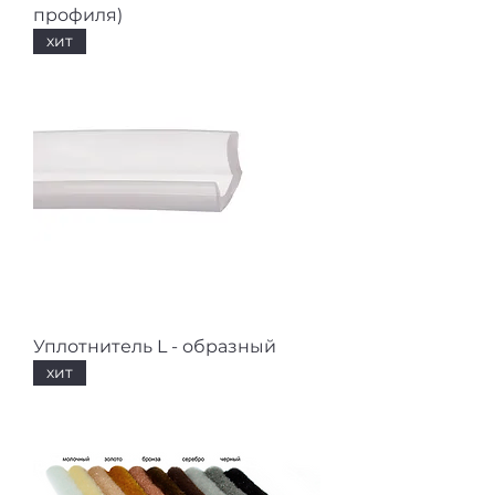
профиля)
хит
Уплотнитель L - образный
хит