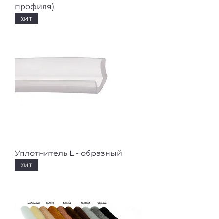
профиля)
хит
Уплотнитель L - образный
хит