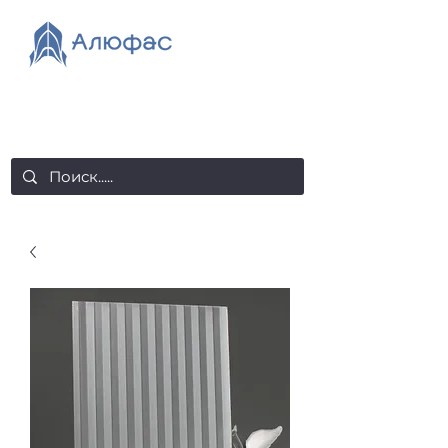
salealufas@gmail.com
+375 (29) 558 88 20