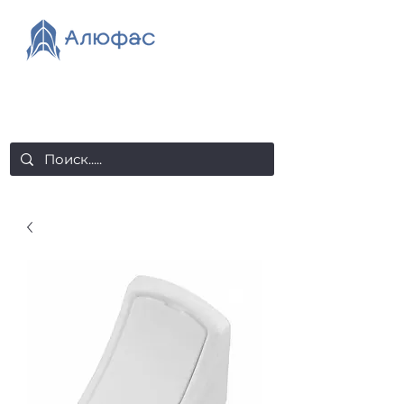
salealufas@gmail.com
+375 (29) 558 88 20