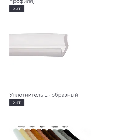
профиля)
хит
Уплотнитель L - образный
хит