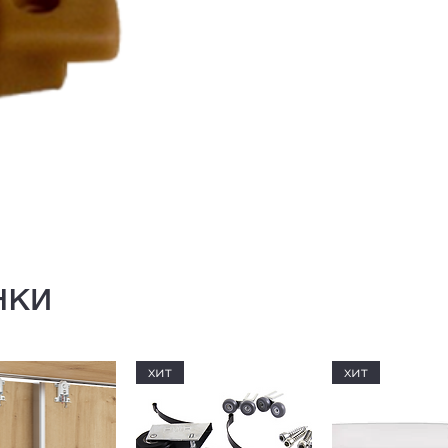
нки
хит
хит