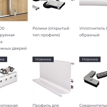
рый просмотр
Быстрый просмотр
Быстрый про
00
Ролики (открытый
Уплотнитель L
ируемая
тип профиля)
образный
а
ижных дверей
ка
Новинка
Новинка
рый просмотр
Быстрый просмотр
Быстрый про
еопорная
Профиль для
Соединитель