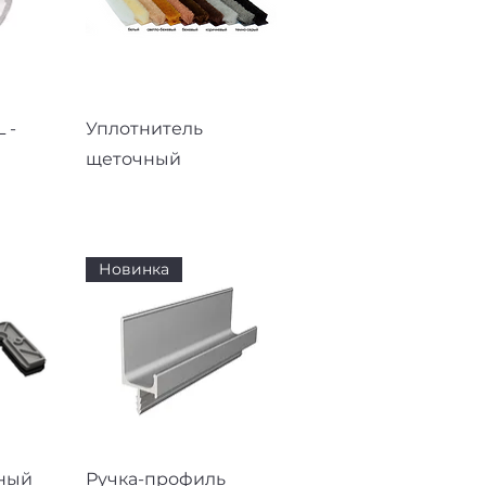
смотр
Быстрый просмотр
 -
Уплотнитель
щеточный
Новинка
смотр
Быстрый просмотр
ный
Ручка-профиль