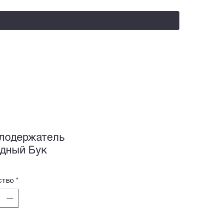
salealufas@gmail.com
+375 (29) 558 88 20
лодержатель
дный Бук
ство
*